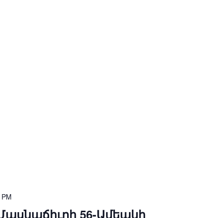
0 PM
Մասնաճիւղի 56-Ամեակի