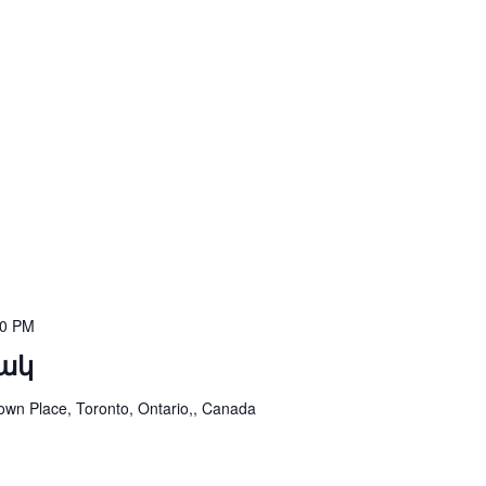
00 PM
ակ
own Place, Toronto, Ontario,, Canada